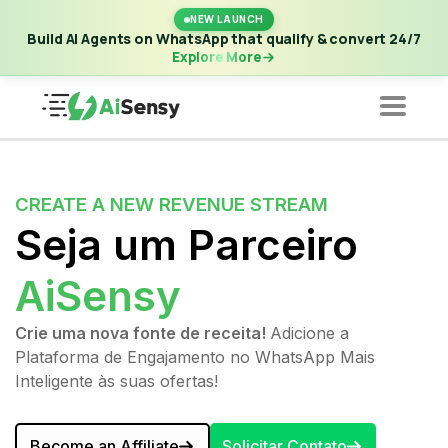
New Launch | Build AI Agents on WhatsApp that qualify &
NEW LAUNCH
convert 24/7
·
Explore More
Build AI Agents on WhatsApp that qualify & convert 24/7
Explore More
CREATE A NEW REVENUE STREAM
Seja um Parceiro
AiSensy
Crie uma nova fonte de receita!
Adicione a
Plataforma de Engajamento no WhatsApp Mais
Inteligente às suas ofertas!
Become an Affiliate
Solicitar Contato