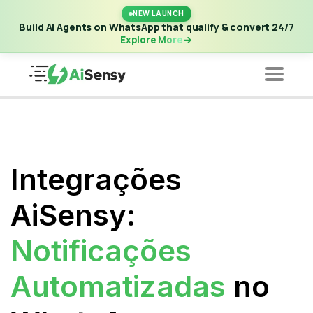
New Launch | Build AI Agents on WhatsApp that qualify &
NEW LAUNCH
convert 24/7
·
Explore More
Build AI Agents on WhatsApp that qualify & convert 24/7
Explore More
Integrações
AiSensy:
Notificações
Automatizadas
no