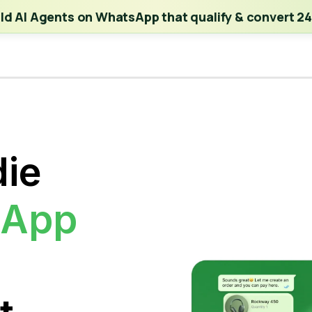
ch | Build AI Agents on WhatsApp that qualify & convert 24/7
·
Expl
ild AI Agents on WhatsApp that qualify & convert 24
die
sApp