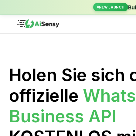
New Laun
Bu
NEW LAUNCH
Holen Sie sich 
offizielle
What
Business API