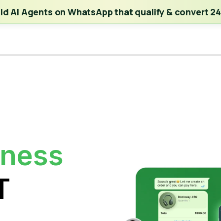
ch | Build AI Agents on WhatsApp that qualify & convert 24/7
·
Expl
ild AI Agents on WhatsApp that qualify & convert 24
iness
T