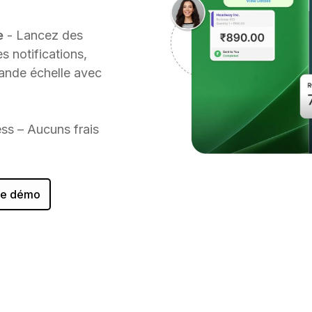
e
- Lancez des
 notifications,
rande échelle avec
ss – Aucuns frais
ne démo