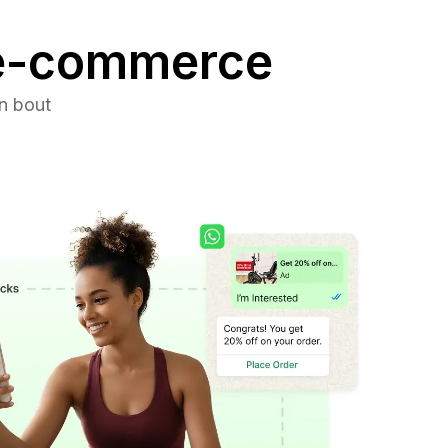
'e-commerce
n bout