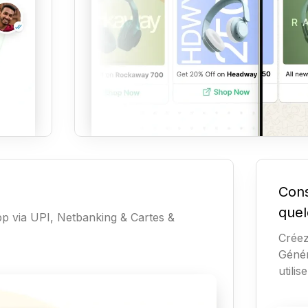
Cons
quel
p via UPI, Netbanking & Cartes &
Créez
Génér
utili