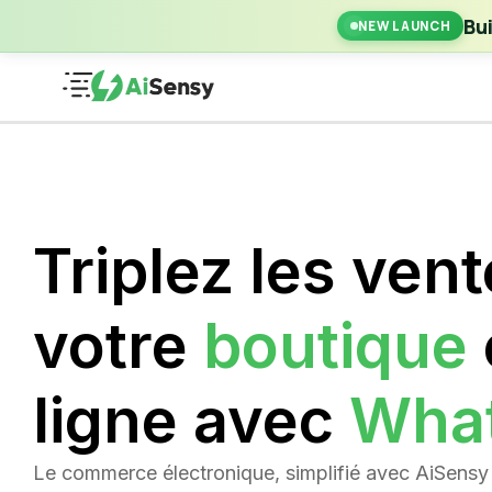
New Laun
Bu
NEW LAUNCH
Triplez les ven
votre
boutique
ligne avec
Wha
Le commerce électronique, simplifié avec AiSensy