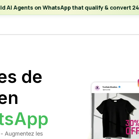
ch | Build AI Agents on WhatsApp that qualify & convert 24/7
·
Expl
ild AI Agents on WhatsApp that qualify & convert 24
tes de
en
tsApp
 - Augmentez les