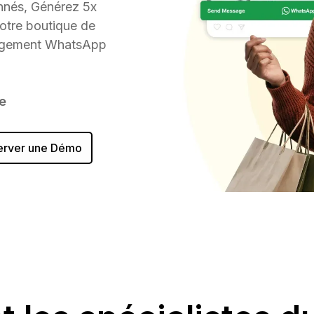
nnés, Générez 5x
otre boutique de
gagement WhatsApp
le
erver une Démo