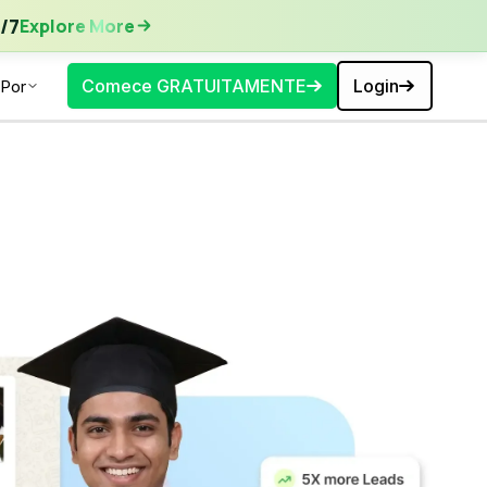
ore More
/7
Explore More
Comece GRATUITAMENTE
Login
Por