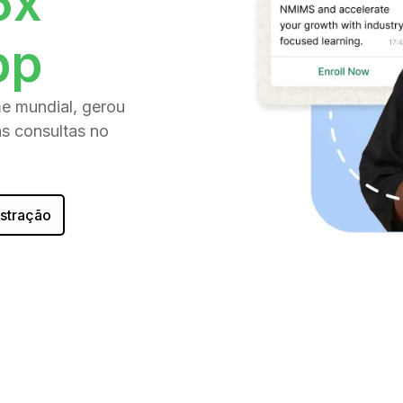
5x
pp
e mundial, gerou
s consultas no
stração