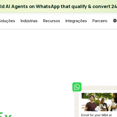
ch | Build AI Agents on WhatsApp that qualify & convert 24/7
·
Expl
ild AI Agents on WhatsApp that qualify & convert 24
Soluções
Indústrias
Recursos
Integrações
Parceiro