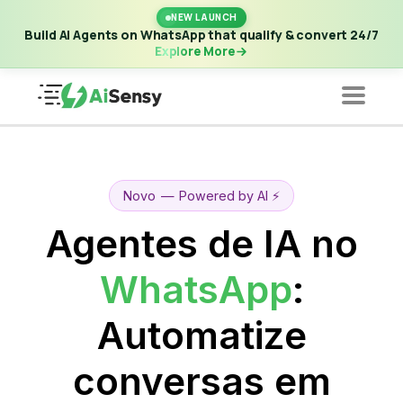
New Launch | Build AI Agents on WhatsApp that qualify &
NEW LAUNCH
convert 24/7
·
Explore More
Build AI Agents on WhatsApp that qualify & convert 24/7
Explore More
Novo
—
Powered by AI ⚡️
Agentes de IA no
WhatsApp
:
Automatize
conversas em