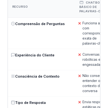
CHATBOT
RECURSO
BÁSICO DE
PALAVRAS-CHAV
✕
Funciona apena
Compreensão de Perguntas
com
correspondênci
exata de
palavras-chave
✕
Conversas
Experiência do Cliente
robóticas e
engessadas
✕
Não consegue
Consciência de Contexto
entender o
contexto da
conversa
✕
Envia respostas
Tipo de Resposta
estáticas pré-