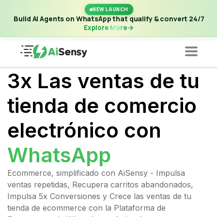
New Launch | Build AI Agents on WhatsApp that qualify &
NEW LAUNCH
convert 24/7
·
Explore More
Build AI Agents on WhatsApp that qualify & convert 24/7
Explore More
3x Las ventas de tu
tienda de comercio
electrónico con
WhatsApp
Ecommerce, simplificado con AiSensy - Impulsa
ventas repetidas, Recupera carritos abandonados,
Impulsa 5x Conversiones y Crece las ventas de tu
tienda de ecommerce con la Plataforma de